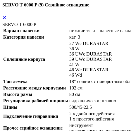
SERVO T 6000 P (9) Серийное оснащение
×
SERVO T 6000 P
Вариант навески
нижние тяги – навесные накл
Категория навески
кат. 3
27 Wc DURASTAR
36 W
36 UWc DURASTAR
Сплошные корпуса
39 UWc DURASTAR
41 W
46 Wc DURASTAR
46 Wd
Тип лемеха
18" сошник с поворотным о
Расстояние между корпусами
102 см
Высота рамы
80 см
Регулировка рабочей ширины
гидравлически; плавно
Шины
500/45-22,5
2 x двойного действия
Подключение гидравлики
1 x простого действия
инструмент
Прочее серийное оснащение
полевая доска на последнем к