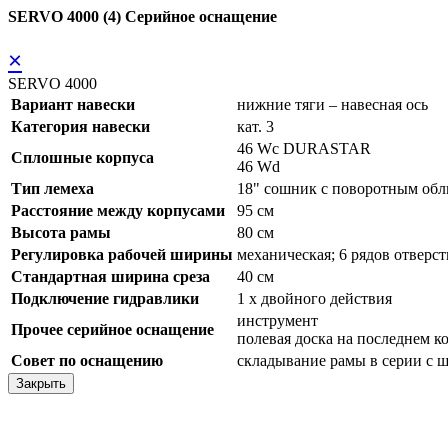
SERVO 4000 (4) Серийное оснащение
×
SERVO 4000
Вариант навески
нижние тяги – навесная ось
Категория навески
кат. 3
46 Wc DURASTAR
Сплошные корпуса
46 Wd
Тип лемеха
18" сошник с поворотным о
Расстояние между корпусами
95 см
Высота рамы
80 см
Регулировка рабочей ширины
механическая; 6 рядов отверс
Стандартная ширина среза
40 см
Подключение гидравлики
1 x двойного действия
инструмент
Прочее серийное оснащение
полевая доска на последнем к
Совет по оснащению
складывание рамы в серии с 
Закрыть