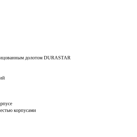
блицованным долотом DURASTAR
тий
орпусе
шестью корпусами