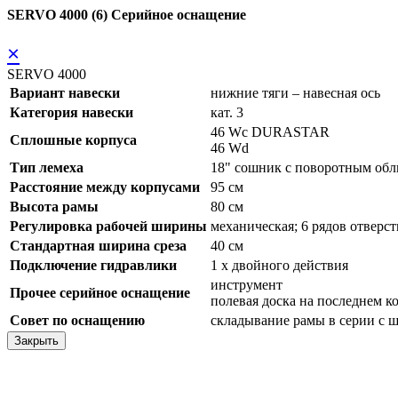
SERVO 4000 (6) Серийное оснащение
×
SERVO 4000
Вариант навески
нижние тяги – навесная ось
Категория навески
кат. 3
46 Wc DURASTAR
Сплошные корпуса
46 Wd
Тип лемеха
18" сошник с поворотным о
Расстояние между корпусами
95 см
Высота рамы
80 см
Регулировка рабочей ширины
механическая; 6 рядов отверс
Стандартная ширина среза
40 см
Подключение гидравлики
1 x двойного действия
инструмент
Прочее серийное оснащение
полевая доска на последнем к
Совет по оснащению
складывание рамы в серии с 
Закрыть