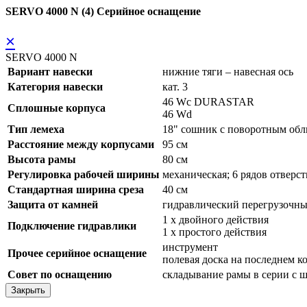
SERVO 4000 N (4) Серийное оснащение
×
SERVO 4000 N
Вариант навески
нижние тяги – навесная ось
Категория навески
кат. 3
46 Wc DURASTAR
Сплошные корпуса
46 Wd
Тип лемеха
18" сошник с поворотным о
Расстояние между корпусами
95 см
Высота рамы
80 см
Регулировка рабочей ширины
механическая; 6 рядов отверс
Стандартная ширина среза
40 см
Защита от камней
гидравлический перегрузоч
1 x двойного действия
Подключение гидравлики
1 x простого действия
инструмент
Прочее серийное оснащение
полевая доска на последнем к
Совет по оснащению
складывание рамы в серии с 
Закрыть