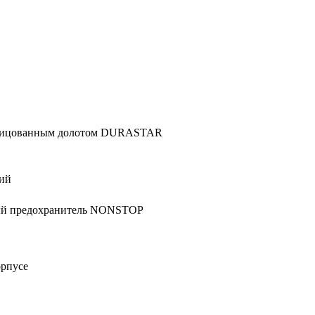
блицованным долотом DURASTAR
тий
ный предохранитель NONSTOP
орпусе