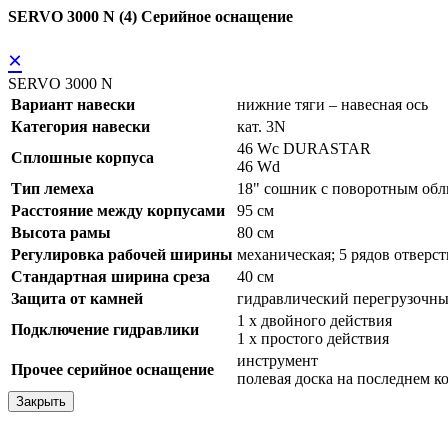
SERVO 3000 N (4) Серийное оснащение
×
SERVO 3000 N
Вариант навески
нижние тяги – навесная ось
Категория навески
кат. 3N
46 Wc DURASTAR
Сплошные корпуса
46 Wd
Тип лемеха
18" сошник с поворотным о
Расстояние между корпусами
95 см
Высота рамы
80 см
Регулировка рабочей ширины
механическая; 5 рядов отверс
Стандартная ширина среза
40 см
Защита от камней
гидравлический перегрузоч
1 x двойного действия
Подключение гидравлики
1 x простого действия
инструмент
Прочее серийное оснащение
полевая доска на последнем к
Закрыть