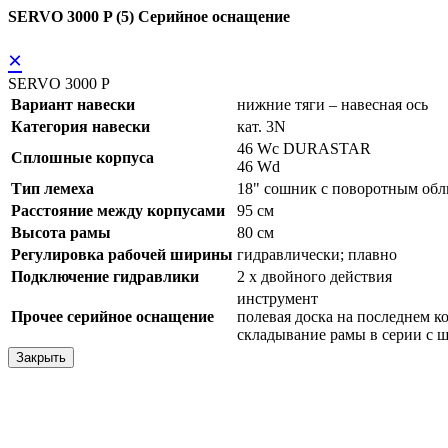
SERVO 3000 P (5) Серийное оснащение
×
SERVO 3000 P
Вариант навески
нижние тяги – навесная ось
Категория навески
кат. 3N
46 Wc DURASTAR
Сплошные корпуса
46 Wd
Тип лемеха
18" сошник с поворотным о
Расстояние между корпусами
95 см
Высота рамы
80 см
Регулировка рабочей ширины
гидравлически; плавно
Подключение гидравлики
2 x двойного действия
инструмент
Прочее серийное оснащение
полевая доска на последнем к
складывание рамы в серии с 
Закрыть