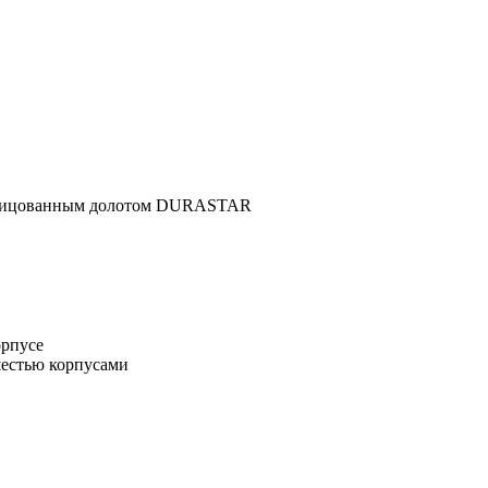
блицованным долотом DURASTAR
орпусе
шестью корпусами