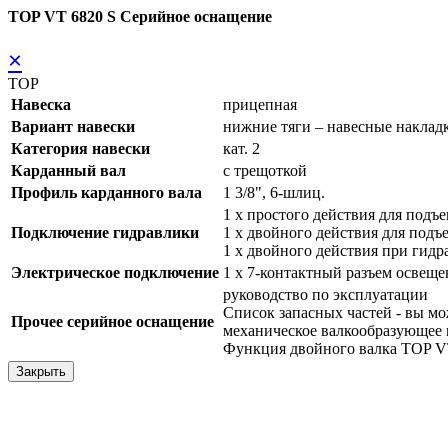
TOP VT 6820 S Серийное оснащение
×
TOP
Навеска
прицепная
Вариант навески
нижние тяги – навесные наклад
Категория навески
кат. 2
Карданный вал
с трещоткой
Профиль карданного вала
1 3/8", 6-шлиц.
1 x простого действия для подъ
Подключение гидравлики
1 x двойного действия для подъ
1 x двойного действия при гид
Электрическое подключение
1 x 7-контактный разъем освещ
руководство по эксплуатации
Список запасных частей - вы 
Прочее серийное оснащение
механическое валкообразующее 
Функция двойного валка TOP V
Закрыть