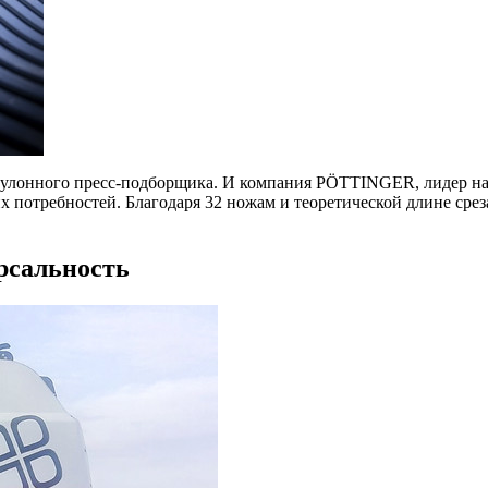
рулонного пресс-подборщика. И компания PÖTTINGER, лидер на 
их потребностей. Благодаря 32 ножам и теоретической длине ср
рсальность