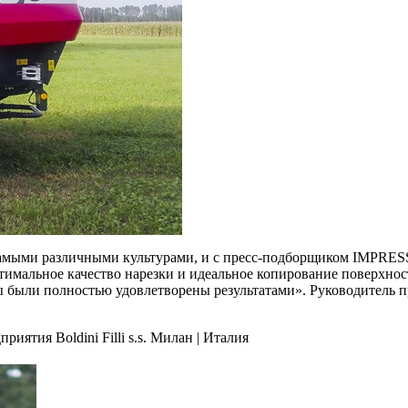
 с самыми различными культурами, и с пресс-подборщиком IMPRESS
мальное качество нарезки и идеальное копирование поверхност
ы были полностью удовлетворены результатами». Руководитель пр
ятия Boldini Filli s.s. Милан | Италия