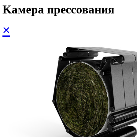
Kамера прессования
×