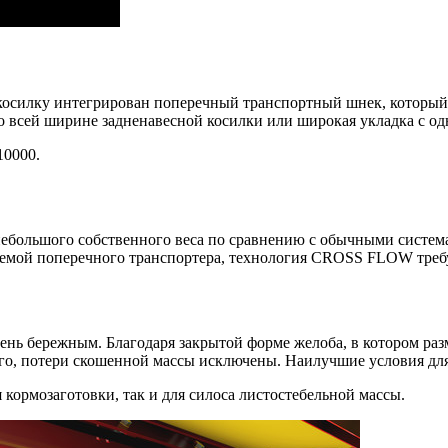
силку интегрирован поперечный транспортный шнек, который у
 всей ширине задненавесной косилки или широкая укладка с од
0000.
большого собственного веса по сравнению с обычными система
истемой поперечного транспортера, технология CROSS FLOW тре
чень бережным. Благодаря закрытой форме желоба, в котором ра
ого, потери скошенной массы исключены. Наилучшие условия дл
рмозаготовки, так и для силоса листостебельной массы.