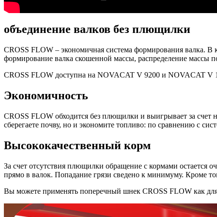
объединение валков без плющилки
CROSS FLOW – экономичная система формирования валка. В ко
формирование валка скошенной массы, распределение массы по
CROSS FLOW доступна на NOVACAT V 9200 и NOVACAT V 1
Экономичность
CROSS FLOW обходится без плющилки и выигрывает за счет не
сберегаете почву, но и экономите топливо: по сравнению с с
Высококачественный корм
За счет отсутствия плющилки обращение с кормами остается о
прямо в валок. Попадание грязи сведено к минимуму. Кроме т
Вы можете применять поперечный шнек CROSS FLOW как для ко