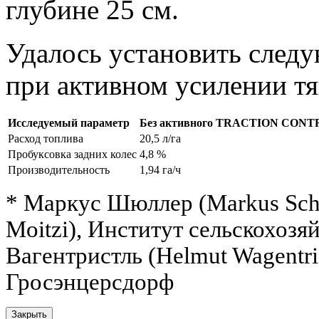
глубине
25 см
.
Удалось установить след
при активном усилении тя
Исследуемый параметр
Без активного TRACTION CON
Расход топлива
20,5 л/га
Пробуксовка задних колес
4,8 %
Производительность
1,94 га/ч
* Маркус Шюллер (Markus Schü
Moitzi), Институт сельскохоз
Вагентристль (Helmut Wagentri
Гросэнцерсдорф
Закрыть