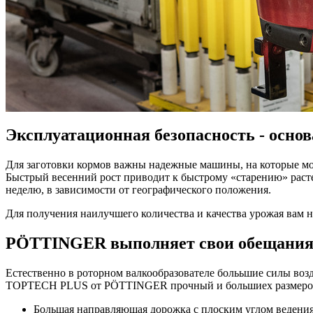
Эксплуатационная безопасность - основ
Для заготовки кормов важны надежные машины, на которые мож
Быстрый весенний рост приводит к быстрому «старению» расте
неделю, в зависимости от географического положения.
Для получения наилучшего количества и качества урожая ва
PÖTTINGER выполняет свои обещани
Естественно в роторном валкообразователе болььшие силы воз
TOPTECH PLUS от PÖTTINGER прочный и большиех размеро
Большая направляющая дорожка с плоским углом ведения