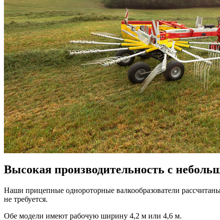
Высокая производительность с неболь
Наши прицепные однороторные валкообразователи рассчитаны 
не требуется.
Обе модели имеют рабочую ширину
4,2 м
или
4,6 м
.