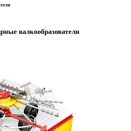
атели
орные валкообразователи