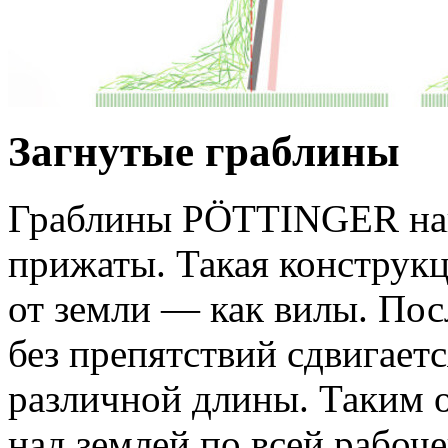
Загнутые граблины
Граблины PÖTTINGER накл
прижаты. Такая конструк
от земли — как вилы. П
без препятствий сдвигаетс
различной длины. Таким 
над землей по всей рабоч