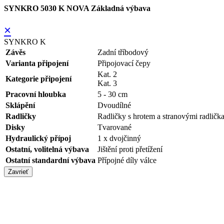
SYNKRO 5030 K NOVA Základná výbava
×
SYNKRO K
Závěs
Zadní tříbodový
Varianta připojení
Připojovací čepy
Kat. 2
Kategorie připojení
Kat. 3
Pracovní hloubka
5 - 30 cm
Sklápění
Dvoudílné
Radličky
Radličky s hrotem a stranovými radličk
Disky
Tvarované
Hydraulický přípoj
1 x dvojčinný
Ostatní, volitelná výbava
Jištění proti přetížení
Ostatní standardní výbava
Přípojné díly válce
Zavrieť