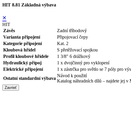
HIT 8.81 Základná výbava
×
HIT
Závěs
Zadní tříbodový
Varianta připojení
Připojovací čepy
Kategorie připojení
Kat. 2
Kloubová hřídel
S přetěžovací spojkou
Profil kloubové hřídele
1 3/8" 6 drážkový
Hydraulický přípoj
1 x dvojčinný pro vyklopení
Elektrické připojení
1 x zástrčka pro světlo se 7 póly pro vý
Návod k použití
Ostatní standardní výbava
Katalog náhradních dílů – najdete j
Zavrieť