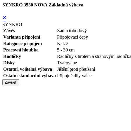
SYNKRO 3530 NOVA Základná výbava
×
SYNKRO
Závěs
Zadní tříbodový
Varianta připojení
Připojovací čepy
Kategorie připojení
Kat. 2
Pracovní hloubka
5 - 30 cm
Radličky
Radličky s hrotem a stranovými radličk
Disky
Tvarované
Ostatní, volitelná výbava
Jištění proti přetížení
Ostatní standardní výbava
Přípojné díly válce
Zavrieť