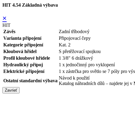
HIT 4.54 Základná výbava
×
HIT
Závěs
Zadní tříbodový
Varianta připojení
Připojovací čepy
Kategorie připojení
Kat. 2
Kloubová hřídel
S přetěžovací spojkou
Profil kloubové hřídele
1 3/8" 6 drážkový
Hydraulický přípoj
1 x jednočinný pro vyklopení
Elektrické připojení
1 x zástrčka pro světlo se 7 póly pro vý
Návod k použití
Ostatní standardní výbava
Katalog náhradních dílů – najdete j
Zavrieť