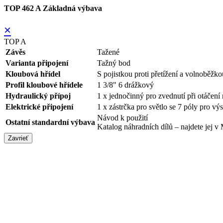
TOP 462 A Základná výbava
×
TOP A
Závěs
Tažené
Varianta připojení
Tažný bod
Kloubová hřídel
S pojistkou proti přetížení a volnoběžko
Profil kloubové hřídele
1 3/8" 6 drážkový
Hydraulický přípoj
1 x jednočinný pro zvednutí při otáčení 
Elektrické připojení
1 x zástrčka pro světlo se 7 póly pro vý
Návod k použití
Ostatní standardní výbava
Katalog náhradních dílů – najdete j
Zavrieť