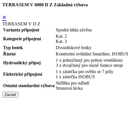
TERRASEM V 6000 D Z Základná výbava
×
TERRASEM V D Z
Varianta připojení
Spodní táhla závěsu
Kat. 2
Kategorie připojení
Kat. 3
Typ botek
Dvoudiskové botky
Řízení
Komfortní ovládání Smartline, ISOBUS
1 x jednočinný pro pohon ventilátoru
Hydraulický přípoj
3 x dvojčinný pro různé funkce stroje
1 x zástrčka pro světlo se 7 póly
Elektrické připojení
1 x zástrčka ISOBUS
Skříňka pro nářadí
Ostatní standardní výbava
Stranová lávka
Zavrieť