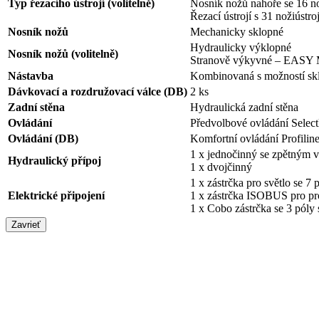
Typ řezacího ústrojí (volitelně)
Nosník nožů nahoře se 16 n
Řezací ústrojí s 31 nožiústroj
Nosník nožů
Mechanicky sklopné
Hydraulicky výklopné
Nosník nožů (volitelně)
Stranově výkyvné – EAS
Nástavba
Kombinovaná s možností sklo
Dávkovací a rozdružovací válce (DB)
2 ks
Zadní stěna
Hydraulická zadní stěna
Ovládání
Předvolbové ovládání Selec
Ovládání (DB)
Komfortní ovládání Profili
1 x jednočinný se zpětným 
Hydraulický přípoj
1 x dvojčinný
1 x zástrčka pro světlo se 7 
Elektrické připojení
1 x zástrčka ISOBUS pro pr
1 x Cobo zástrčka se 3 p
Zavrieť