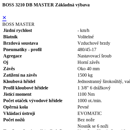
BOSS 3210 DB MASTER Základná výbava
×
BOSS MASTER
Jízdní rychlost
- km/h
Blatník
Volitelné
Brzdová soustava
Vzduchové brzdy
Pneumatiky - profil
480/45-17
Agregace
Nastavovací šroub
Oj
Horní závěs
Závěs
Oko 40 mm
Zatížení na závěs
1500 kg
Kloubová hřídel
Jednostranný širokoúhlý, va
Profil kloubové hřídele
1 3/8" 6 drážkový
Jistící moment
1100 Nm
Počet otáček vývodové hřídele
1000 ot./min.
Opěrná kola
Pevné
Vkládací ústrojí
EVOMATIC
Počet nožů
Bez nože
Nosník se 6 noži