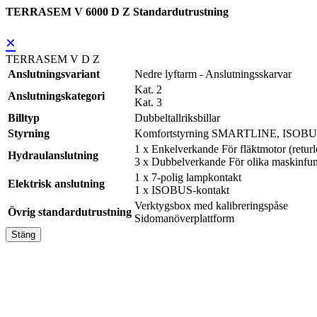
TERRASEM V 6000 D Z Standardutrustning
×
TERRASEM V D Z
Anslutningsvariant
Nedre lyftarm - Anslutningsskarvar
Kat. 2
Anslutningskategori
Kat. 3
Billtyp
Dubbeltallriksbillar
Styrning
Komfortstyrning SMARTLINE, ISOBUS, 
1 x Enkelverkande För fläktmotor (retur
Hydraulanslutning
3 x Dubbelverkande För olika maskinfun
1 x 7-polig lampkontakt
Elektrisk anslutning
1 x ISOBUS-kontakt
Verktygsbox med kalibreringspåse
Övrig standardutrustning
Sidomanöverplattform
Stäng