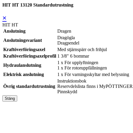
HIT HT 13120 Standardutrustning
×
HIT HT
Anslutning
Dragen
Dragögla
Anslutningsvariant
Dragpendel
Kraftöverföringsaxel
Med stjärnspärr och frihjul
Kraftöverföringsaxelprofil
1 3/8" 6 bommar
1 x För upplyftningen
Hydraulanslutning
1 x För rotoruppfällningen
Elektrisk anslutning
1 x För varningsskyltar med belysning
Instruktionsbok
Övrig standardutrustning
Reservdelslista finns i MyPÖTTINGER
Pinnskydd
Stäng