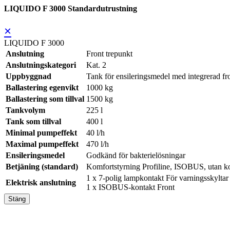
LIQUIDO F 3000 Standardutrustning
×
LIQUIDO F 3000
Anslutning
Front trepunkt
Anslutningskategori
Kat. 2
Uppbyggnad
Tank för ensileringsmedel med integrerad fr
Ballastering egenvikt
1000 kg
Ballastering som tillval
1500 kg
Tankvolym
225 l
Tank som tillval
400 l
Minimal pumpeffekt
40 l/h
Maximal pumpeffekt
470 l/h
Ensileringsmedel
Godkänd för bakterielösningar
Betjäning (standard)
Komfortstyrning Profiline, ISOBUS, utan ko
1 x 7-polig lampkontakt För varningsskylta
Elektrisk anslutning
1 x ISOBUS-kontakt Front
Stäng