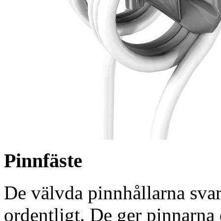
Pinnfäste
De välvda pinnhållarna svarar
ordentligt. De ger pinnarn