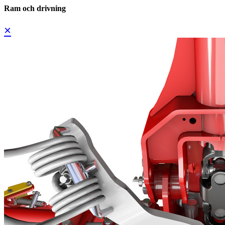
Ram och drivning
×