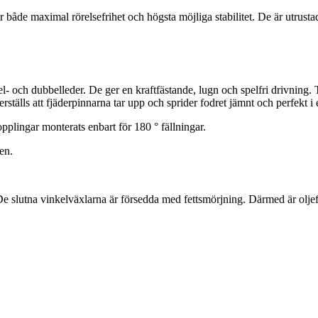
ör både maximal rörelsefrihet och högsta möjliga stabilitet. De är utrust
och dubbelleder. De ger en kraftfästande, lugn och spelfri drivning. T
erställs att fjäderpinnarna tar upp och sprider fodret jämnt och perfekt i
kopplingar monterats enbart för
180 °
fällningar.
en.
 slutna vinkelväxlarna är försedda med fettsmörjning. Därmed är oljefö