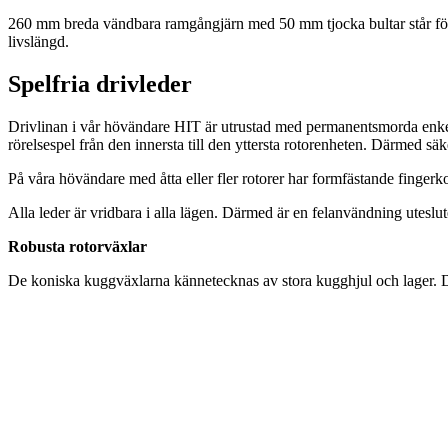
260 mm
breda vändbara ramgångjärn med
50 mm
tjocka bultar står f
livslängd.
Spelfria drivleder
Drivlinan i vår hövändare HIT är utrustad med permanentsmorda enkel- 
rörelsespel från den innersta till den yttersta rotorenheten. Därmed säk
På våra hövändare med åtta eller fler rotorer har formfästande finger
Alla leder är vridbara i alla lägen. Därmed är en felanvändning uteslut
Robusta rotorväxlar
De koniska kuggväxlarna kännetecknas av stora kugghjul och lager. De