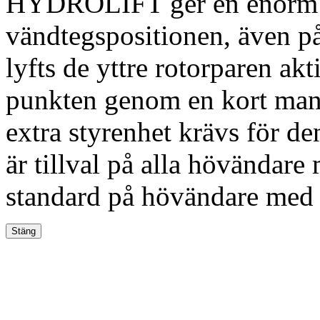
HYDROLIFT ger en enorm ma
vändtegspositionen, även på
lyfts de yttre rotorparen akt
punkten genom en kort manö
extra styrenhet krävs för
är tillval på alla hövändare 
standard på hövändare med t
Stäng