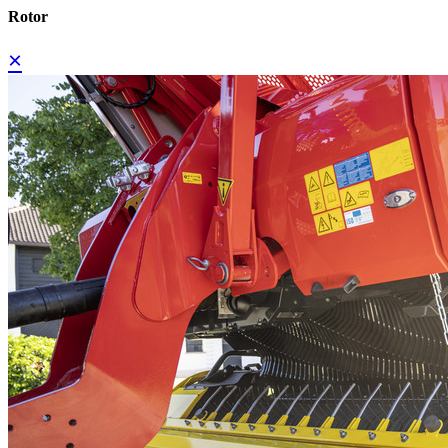
Rotor
×