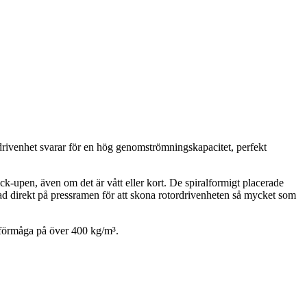
a drivenhet svarar för en hög genomströmningskapacitet, perfekt
ck-upen, även om det är vått eller kort. De spiralformigt placerade
rad direkt på pressramen för att skona rotordrivenheten så mycket som
sförmåga på över
400 kg/m³
.