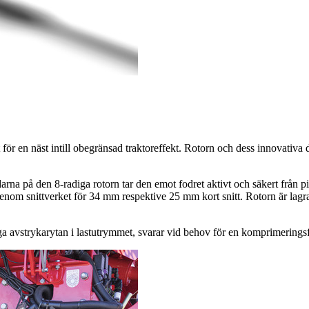
t för en näst intill obegränsad traktoreffekt. Rotorn och dess innovativ
rna på den 8-radiga rotorn tar den emot fodret aktivt och säkert från pi
enom snittverket för
34 mm
respektive
25 mm
kort snitt. Rotorn är lag
ga avstrykarytan i lastutrymmet, svarar vid behov för en komprimering