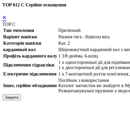
TOP 612 C Серійне оснащення
×
TOP C
Тип зчеплення
Причіпний
Варіант навіски
Нижня тяга - Навісна вісь
Категорія навіски
Кат. 2
карданный вал
Ширококутний карданний вал з за
Профіль карданного валу
1 3/8 дюйма, 6-шліц.
1 x односторонньої дії для підніман
Підключення гідравліки
1 x двосторонньої дії для регулюва
Електричне підключення
1 x 7-контактний роз'єм освітлення
Посібник з використання
Інше, серійне обладнання
Каталог запчастин ви знайдете в
Розвантажувальні пружини у модел
Закрити