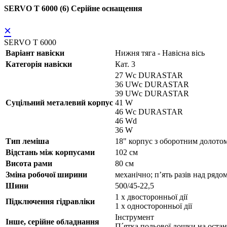
SERVO T 6000 (6) Серійне оснащення
×
SERVO T 6000
Варіант навіски
Нижня тяга - Навісна вісь
Категорія навіски
Кат. 3
27 Wc DURASTAR
36 UWc DURASTAR
39 UWc DURASTAR
Суцільний металевий корпус
41 W
46 Wc DURASTAR
46 Wd
36 W
Тип леміша
18" корпус з оборотним доло
Відстань між корпусами
102 см
Висота рами
80 см
Зміна робочої ширини
механічно; п’ять разів над рядо
Шини
500/45-22,5
1 x двосторонньої дії
Підключення гідравліки
1 x односторонньої дії
Інструмент
Інше, серійне обладнання
П´ятка польової дошки на оста