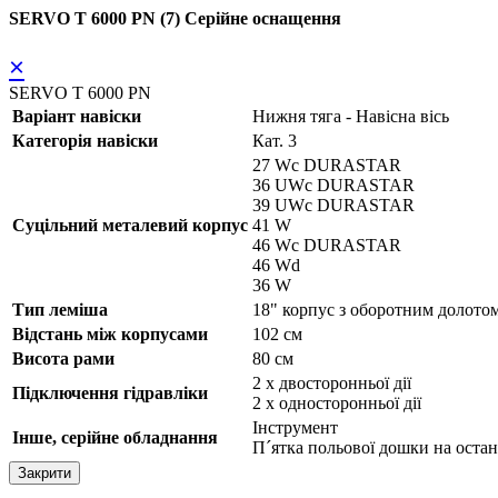
SERVO T 6000 PN (7) Серійне оснащення
×
SERVO T 6000 PN
Варіант навіски
Нижня тяга - Навісна вісь
Категорія навіски
Кат. 3
27 Wc DURASTAR
36 UWc DURASTAR
39 UWc DURASTAR
Суцільний металевий корпус
41 W
46 Wc DURASTAR
46 Wd
36 W
Тип леміша
18" корпус з оборотним доло
Відстань між корпусами
102 см
Висота рами
80 см
2 x двосторонньої дії
Підключення гідравліки
2 x односторонньої дії
Інструмент
Інше, серійне обладнання
П´ятка польової дошки на оста
Закрити