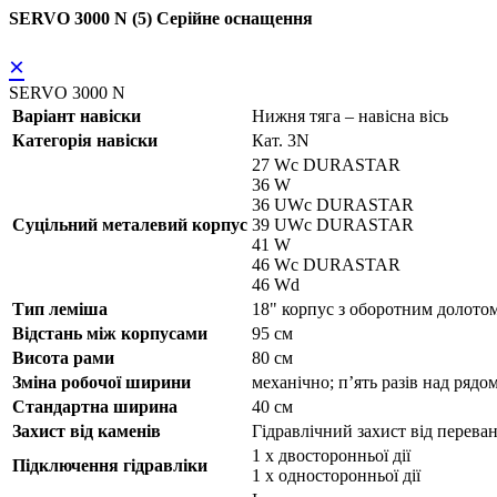
SERVO 3000 N (5) Серійне оснащення
×
SERVO 3000 N
Варіант навіски
Нижня тяга – навісна вісь
Категорія навіски
Кат. 3N
27 Wc DURASTAR
36 W
36 UWc DURASTAR
Суцільний металевий корпус
39 UWc DURASTAR
41 W
46 Wc DURASTAR
46 Wd
Тип леміша
18" корпус з оборотним доло
Відстань між корпусами
95 см
Висота рами
80 см
Зміна робочої ширини
механічно; п’ять разів над рядо
Стандартна ширина
40 см
Захист від каменів
Гідравлічний захист від пере
1 x двосторонньої дії
Підключення гідравліки
1 x односторонньої дії