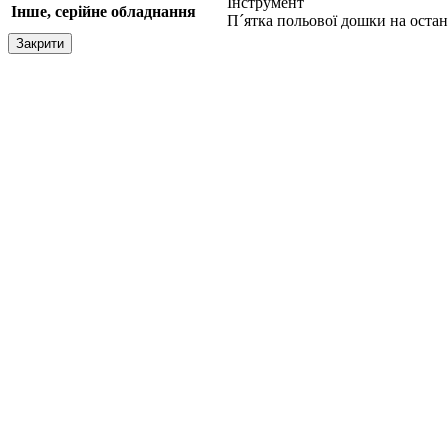
Інструмент
Інше, серійне обладнання
П´ятка польової дошки на оста
Закрити