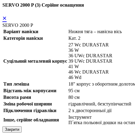
SERVO 2000 P (3) Серійне оснащення
×
SERVO 2000 P
Варіант навіски
Нижня тяга – навісна вісь
Категорія навіски
Кат. 2
27 Wc DURASTAR
36 W
36 UWc DURASTAR
Суцільний металевий корпус
39 UWc DURASTAR
41 W
46 Wc DURASTAR
46 Wd
Тип леміша
18" корпус з оборотним доло
Відстань між корпусами
95 см
Висота рами
80 см
Зміна робочої ширини
гідравлічний, безступінчастий
Підключення гідравліки
2 x двосторонньої дії
Інструмент
Інше, серійне обладнання
П´ятка польової дошки на оста
Закрити