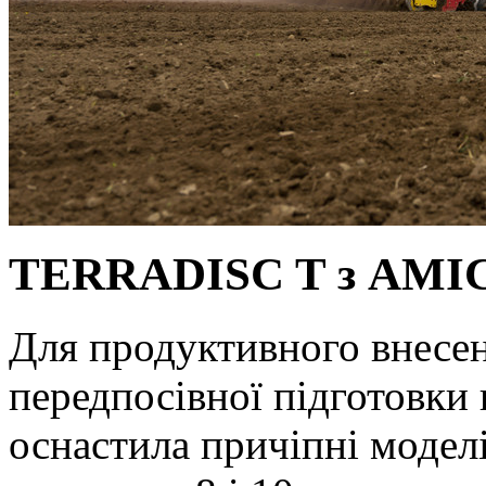
TERRADISC T з AMI
Для продуктивного внесен
передпосівної підготовк
оснастила причіпні моде