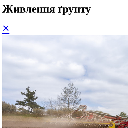
Живлення ґрунту
×