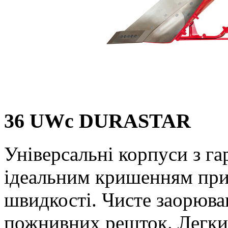
36 UWc DURASTAR
Універсальні корпуси з г
ідеальним кришенням при
швидкості. Чисте заорюван
пожнивних решток. Легки