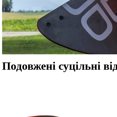
Подовжені суцільні ві