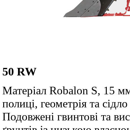
50 RW
Матеріал Robalon S,
15 м
полиці, геометрія та сідло
Подовжені гвинтові та вис
ґрунтів із низькою власно