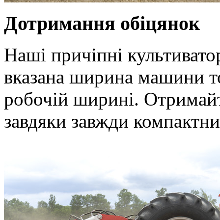
Дотримання обіцянок
Наші причіпні культивато
вказана ширина машини то
робочій ширині. Отримай
завдяки завжди компактн