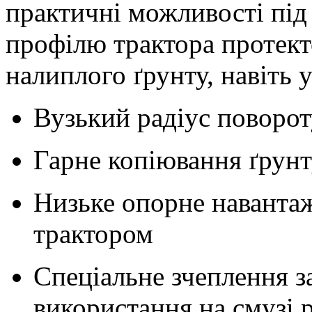
практичні можливості під 
профілю трактора протек
налиплого ґрунту, навіть 
Вузький радіус поворот
Гарне копіювання ґрунт
Низьке опорне навантаж
трактором
Спеціальне зчеплення з
використання на смузі 