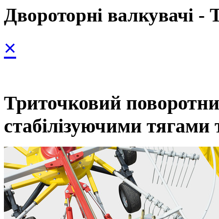
Двороторні валкувачі - T
×
Триточковий поворотни
стабілізуючими тягами