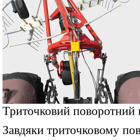
Триточковий поворотний
Завдяки триточковому п