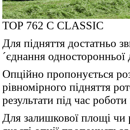
TOP 762 C CLASSIC
Для підняття достатньо зв
´єднання односторонньої д
Опційно пропонується ро
рівномірного підняття ро
результати під час роботи
Для залишкової площі чи 