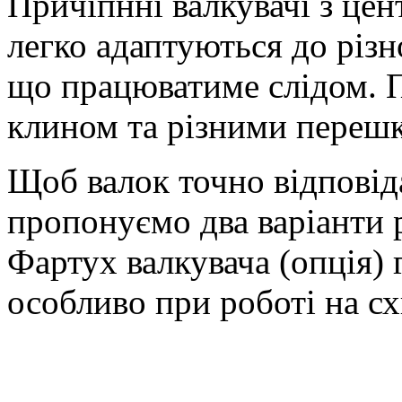
Причіпнні валкувачі з це
легко адаптуються до різно
що працюватиме слідом. П
клином та різними переш
Щоб валок точно відпові
пропонуємо два варіанти
Фартух валкувача (опція) 
особливо при роботі на сх