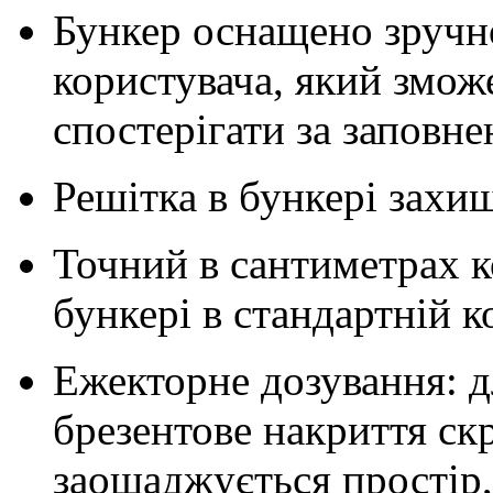
Бункер оснащено зруч
користувача, який змож
спостерігати за заповн
Решітка в бункері захищ
Точний в сантиметрах к
бункері в стандартній к
Ежекторне дозування: д
брезентове накриття ск
заощаджується простір,