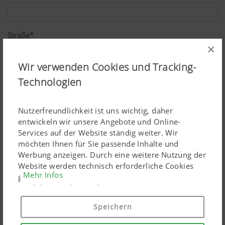
Straße*
×
Wir verwenden Cookies und Tracking-
PLZ*
Technologien
Nutzerfreundlichkeit ist uns wichtig, daher
Ort*
entwickeln wir unsere Angebote und Online-
Services auf der Website ständig weiter. Wir
möchten Ihnen für Sie passende Inhalte und
Werbung anzeigen. Durch eine weitere Nutzung der
Land*
Website werden technisch erforderliche Cookies
Mehr Infos
gesetzt. Personenbezogene Google-Marketing-
Produkte werden Cookies nur eingesetzt, wenn Sie
Ihre Einwilligung erteilen ("Allem zustimmen"). Sie
Speichern
Beruf*
können ebenso individuelle Einstellungen mittels
der angeführten Checkboxen treffen.