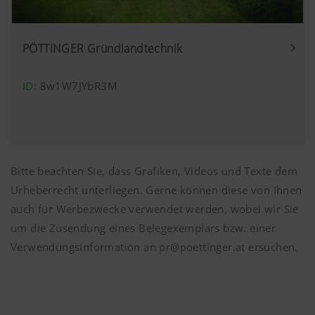
PÖTTINGER Gründlandtechnik
ID:
8w1W7JYbR3M
Bitte beachten Sie, dass Grafiken, Videos und Texte dem
Urheberrecht unterliegen. Gerne können diese von Ihnen
auch für Werbezwecke verwendet werden, wobei wir Sie
um die Zusendung eines Belegexemplars bzw. einer
Verwendungsinformation an pr@poettinger.at ersuchen.