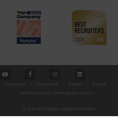
Impressum
|
Datenschutz
|
Cookies
|
Kontakt
|
Meldesystem für Hinweisgeber:innen
© 2026 PÖTTINGER Landtechnik GmbH