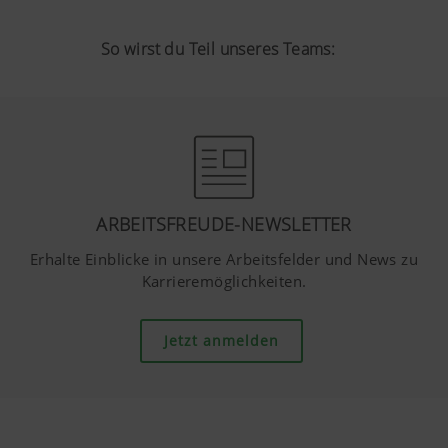
hl=de https://www.google.de/intl/de/poli
Wir haben keine Kontrolle über YouTube 
So wirst du Teil unseres Teams:
können diese Cookies in Ihren Browser-E
blockieren.
ARBEITSFREUDE-NEWSLETTER
Erhalte Einblicke in unsere Arbeitsfelder und News zu
Karrieremöglichkeiten.
Jetzt anmelden