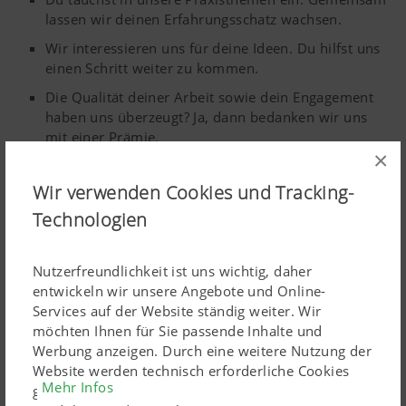
lassen wir deinen Erfahrungsschatz wachsen.
Wir interessieren uns für deine Ideen. Du hilfst uns
einen Schritt weiter zu kommen.
Die Qualität deiner Arbeit sowie dein Engagement
haben uns überzeugt? Ja, dann bedanken wir uns
mit einer Prämie.
×
Teilen:
Wir verwenden Cookies und Tracking-
Technologien
Nutzerfreundlichkeit ist uns wichtig, daher
Dein Arbeitsort
entwickeln wir unsere Angebote und Online-
Services auf der Website ständig weiter. Wir
möchten Ihnen für Sie passende Inhalte und
Werbung anzeigen. Durch eine weitere Nutzung der
Website werden technisch erforderliche Cookies
Mehr Infos
gesetzt. Personenbezogene Google-Marketing-