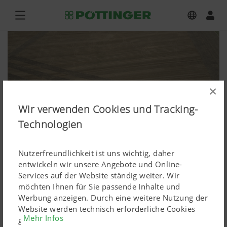
×
Wir verwenden Cookies und Tracking-
Technologien
Nutzerfreundlichkeit ist uns wichtig, daher
entwickeln wir unsere Angebote und Online-
weitere Produkte Ackerbau,
Services auf der Website ständig weiter. Wir
möchten Ihnen für Sie passende Inhalte und
TERRADISC 6001 T
Werbung anzeigen. Durch eine weitere Nutzung der
Website werden technisch erforderliche Cookies
Bilddownload hochauflösend
Mehr Infos
gesetzt. Personenbezogene Google-Marketing-