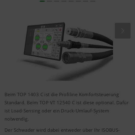
Website und auf Social Media anzeigen, daher
verwenden wir Web-Technologien (auch
Cookies) von einigen Partnerunternehmen.
Dadurch werden die dargestellten Inhalte auf Ihr
Nutzungsverhalten zugeschnitten und angezeigt.
Zweck des Cookies
YouTube
Wir binden YouTube Videos auf unserer W
und verwenden hierbei den erweiterten
Datenschutzmodus von YouTube. Es wer
YouTube keine Informationen über die Be
dieser Website gespeichert, es sei denn, e
Beim TOP 1403 C ist die Profiline Komfortsteuerung
Video angesehen. Nähere Informationen f
Standard. Beim TOP VT 12540 C ist diese optional. Dafür
hier:
https://support.google.com/youtube/an
ist Load-Sensing oder ein Druck-Umlauf-System
hl=de https://www.google.de/intl/de/poli
notwendig.
Wir haben keine Kontrolle über YouTube 
können diese Cookies in Ihren Browser-E
Der Schwader wird dabei entweder über Ihr ISOBUS-