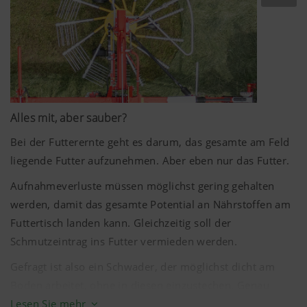
erhalten.
Wir von PÖTTINGER geben Ihnen deshalb ein Werkzeug
in die Hand, mit dem Sie Ihr Futter sauber und verlustfrei
für die Ernte vorbereiten können: die TOP
Kreiselschwader.
Alles mit, aber sauber?
Bei der Futterernte geht es darum, das gesamte am Feld
liegende Futter aufzunehmen. Aber eben nur das Futter.
Aufnahmeverluste müssen möglichst gering gehalten
werden, damit das gesamte Potential an Nährstoffen am
Futtertisch landen kann. Gleichzeitig soll der
Schmutzeintrag ins Futter vermieden werden.
Gefragt ist also ein Schwader, der möglichst dicht am
Boden arbeitet, ohne in diesen einzustechen. Genau
diesem Anspruch werden unsere TOP Schwadkreisel
Lesen Sie mehr