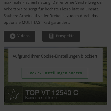
maximale Flächenleistung. Der enorme Verstellweg der
Arbeitsbreite sorgt für höchste Flexibilität im Einsatz.
Saubere Arbeit auf voller Breite ist zudem durch das
optionale MULTITAST Rad garantiert.
Videos
Prospekte
Aufgrund Ihrer Cookie-Einstellungen blockiert.
Aufgrund Ihrer Cookie-Einstellungen blockiert.
Aufgrund Ihrer Cookie-Einstellungen blockiert.
Aufgrund Ihrer Cookie-Einstellungen blockiert.
Cookie-Einstellungen ändern
Cookie-Einstellungen ändern
Cookie-Einstellungen ändern
Cookie-Einstellungen ändern