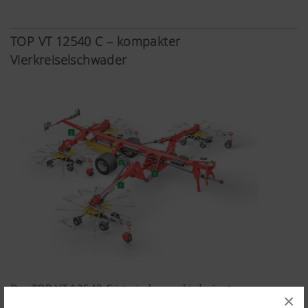
TOP VT 12540 C – kompakter
Vierkreiselschwader
Der TOP VT 12540 C ist ein kompakt designter
×
Vierkreiselschwader. Dieser steht für höchste Schlagkraft