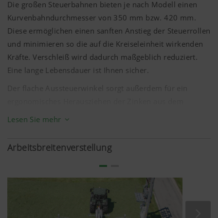
Die großen Steuerbahnen bieten je nach Modell einen
Kurvenbahndurchmesser von
350 mm
bzw.
420 mm
.
Diese ermöglichen einen sanften Anstieg der Steuerrollen
und minimieren so die auf die Kreiseleinheit wirkenden
Kräfte. Verschleiß wird dadurch maßgeblich reduziert.
Eine lange Lebensdauer ist Ihnen sicher.
Der flache Aussteuerwinkel sorgt außerdem für ein
ergonomisches Herausziehen der Zinken aus dem
Schwad. Dies führt dazu, dass der Schwad locker und
Lesen Sie mehr
luftig abgelegt wird. So kann das zusammengeführte
Futter noch im Wind nachtrocknen.
Arbeitsbreitenverstellung
Die staubdicht gekapselte Kurvenbahn kommt mit einem
Schmiernippel aus. Das Kreiselgetriebe läuft wartungsfrei
im Fließfett.