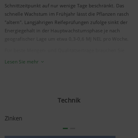
Schnittzeitpunkt auf nur wenige Tage beschränkt. Das
schnelle Wachstum im Frühjahr lässt die Pflanzen rasch
"altern". Langjährigen Reifeprüfungen zufolge sinkt der
Energiegehalt in der Hauptwachstumsphase je nach
geografischer Lage um etwa 0,3-0,6 MJ NEL pro Woche.
Für beste Mengen- und Qualitätserträge brauchen Sie
also einsatzsichere Erntemaschinen.
Lesen Sie mehr
Technik
Zinken