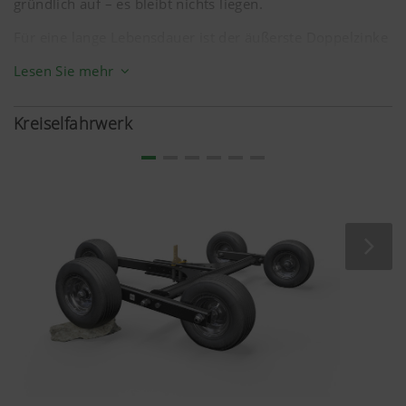
gründlich auf – es bleibt nichts liegen.
Für eine lange Lebensdauer ist der äußerste Doppelzinke
am Zinkenkamm etwas kürzer und stärker als die
Lesen Sie mehr
restlichen Zinken. Zinkenbrüche werden reduziert. Für
alle Fälle verhindert die Zinkenverlustsicherung
Kreiselfahrwerk
verlorene Zinken im Schwad.