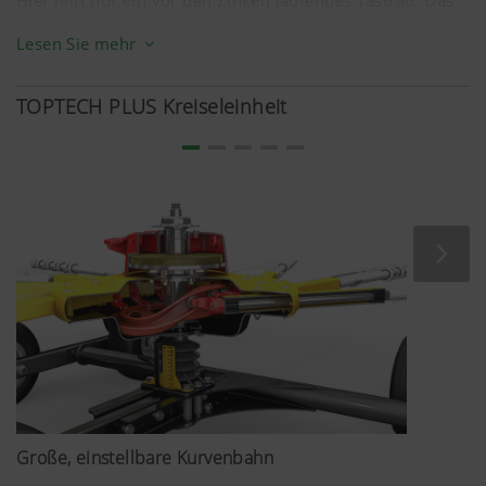
MULTITAST Rad von PÖTTINGER erkennt Bodenwellen
Lesen Sie mehr
frühzeitig und hebt den Kreisel bei einem Anstieg an.
Über eine Kuppe führt es den Kreisel nach unten bis das
TOPTECH PLUS Kreiseleinheit
innere Tastrad die Führung übernimmt. Es sorgt stets für
den optimalen Abstand zwischen Zinken und Boden.
Futterverschmutzung und Rechverluste werden
nachweislich minimiert.
Große, einstellbare Kurvenbahn