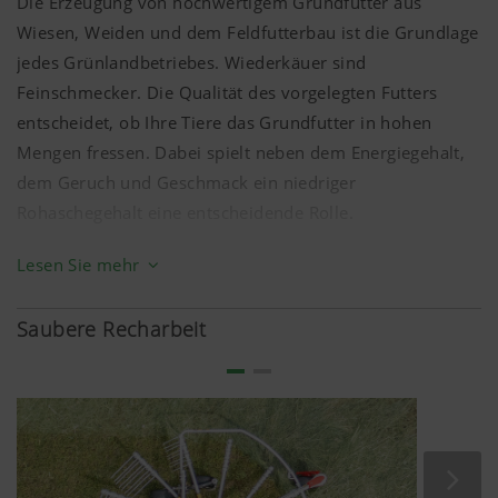
Die Erzeugung von hochwertigem Grundfutter aus
Wiesen, Weiden und dem Feldfutterbau ist die Grundlage
jedes Grünlandbetriebes. Wiederkäuer sind
Feinschmecker. Die Qualität des vorgelegten Futters
entscheidet, ob Ihre Tiere das Grundfutter in hohen
Mengen fressen. Dabei spielt neben dem Energiegehalt,
dem Geruch und Geschmack ein niedriger
Rohaschegehalt eine entscheidende Rolle.
Sauberes, energiereiches Grundfutter wird gerne
Lesen Sie mehr
gefressen. Der Einsatz von Kraftfutter kann verringert
werden. Dies führt einerseits zu geringeren Futterkosten
Saubere Recharbeit
und andererseits zu höherer Tiergesundheit.
Doch bestes Futter ist kein Zufall. Den Grundstein dafür
legt die botanische Zusammensetzung des
Pflanzenbestandes. Den hier entstehenden Mengen- und
Qualitätsertrag gilt es entlang der gesamten Erntekette zu