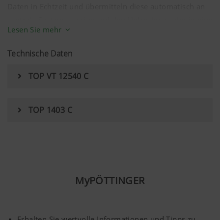
Daten in Echtzeit und übermitteln diese automatisch an
zentrale Systeme – sei es auf den Hofrechner oder in eine
Lesen Sie mehr
cloudbasierte Plattform.
Technische Daten
TOP VT 12540 C
TOP 1403 C
MyPÖTTINGER
Erhalten Sie wertvolle Informationen und Tipps zu