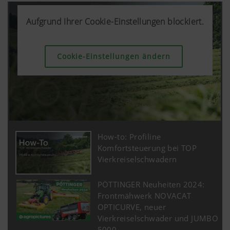
Aufgrund Ihrer Cookie-Einstellungen blockiert.
Aufgrund Ihrer Cookie-Einstellungen blockiert.
Aufgrund Ihrer Cookie-Einstellungen blockiert.
Aufgrund Ihrer Cookie-Einstellungen blockiert.
Cookie-Einstellungen ändern
Cookie-Einstellungen ändern
Cookie-Einstellungen ändern
Cookie-Einstellungen ändern
How-to: Profiline
Komfortsteuerung bei TOP
Vierkreiselschwadern
PÖTTINGER Neuheiten 2024:
Frontmähwerk NOVACAT
OPTICURVE, neuer
Vierkreiselschwader und JUMBO
5000