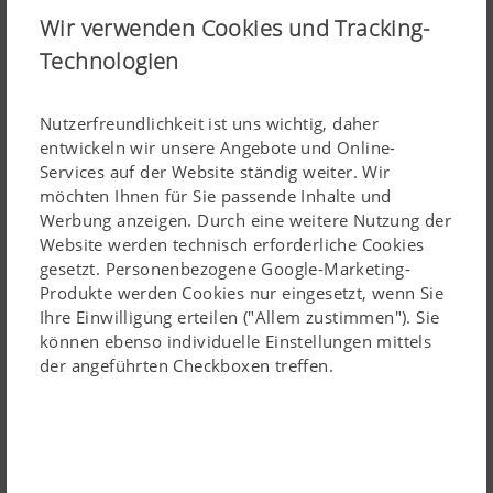
Wir verwenden Cookies und Tracking-
und große Wendigkeit. Aufgrund seines geringen
Gewichts kann dieser Schwader auch getrost in
Technologien
Hanglagen eingesetzt werden.
Nutzerfreundlichkeit ist uns wichtig, daher
1
Ausleger mit linearem Ausschub
entwickeln wir unsere Angebote und Online-
Die Arbeitsbreitenverstellung geschieht mit den in den
Services auf der Website ständig weiter. Wir
möchten Ihnen für Sie passende Inhalte und
Auslegern integrierten linearen, hydraulischen
Werbung anzeigen. Durch eine weitere Nutzung der
Verschiebesystemen.
Lesen Sie mehr
Website werden technisch erforderliche Cookies
2
Mechanischer Antrieb
gesetzt. Personenbezogene Google-Marketing-
Produkte werden Cookies nur eingesetzt, wenn Sie
TOP 1403 C – Schwader der Spitzenklasse
Der Antrieb aller vier Kreiseleinheiten funktioniert
Ihre Einwilligung erteilen ("Allem zustimmen"). Sie
mechanisch über Gelenkwellen.
können ebenso individuelle Einstellungen mittels
der angeführten Checkboxen treffen.
3
Kreiselentlastung
Die beiden vorderen Kreiseleinheiten werden hydraulisch
entlastet. Den Entlastungsdruck können Sie bei der
Ausstattung mit Select Vorwahlschaltung an einem