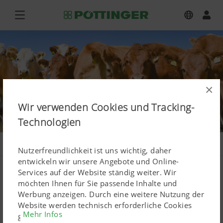
×
Wir verwenden Cookies und Tracking-
Technologien
PÖTTINGER Produktkonfigurator
Nutzerfreundlichkeit ist uns wichtig, daher
entwickeln wir unsere Angebote und Online-
Services auf der Website ständig weiter. Wir
möchten Ihnen für Sie passende Inhalte und
Hinweis
Werbung anzeigen. Durch eine weitere Nutzung der
Website werden technisch erforderliche Cookies
Mehr Infos
gesetzt. Personenbezogene Google-Marketing-
Sie besuchen uns aus
USA