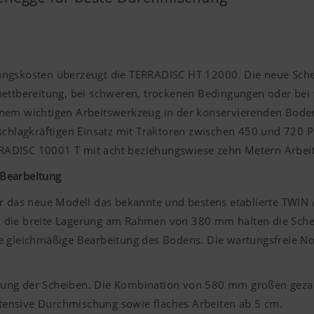
ungskosten überzeugt die TERRADISC HT 12000. Die neue Sche
bettbereitung, bei schweren, trockenen Bedingungen oder bei v
inem wichtigen Arbeitswerkzeug in der konservierenden Boden
schlagkräftigen Einsatz mit Traktoren zwischen 450 und 720 P
ADISC 10001 T mit acht beziehungswiese zehn Metern Arbeit
 Bearbeitung
für das neue Modell das bekannte und bestens etablierte TWI
h die breite Lagerung am Rahmen von 380 mm halten die Sche
e gleichmäßige Bearbeitung des Bodens. Die wartungsfreie No
lung der Scheiben. Die Kombination von 580 mm großen gezac
intensive Durchmischung sowie flaches Arbeiten ab 5 cm.