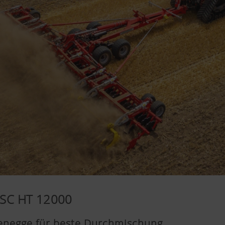
ISC HT 12000
benegge für beste Durchmischung