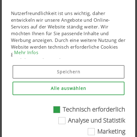
Nutzerfreundlichkeit ist uns wichtig, daher
entwickeln wir unsere Angebote und Online-
Services auf der Website ständig weiter. Wir
möchten Ihnen für Sie passende Inhalte und
Werbung anzeigen. Durch eine weitere Nutzung der
Website werden technisch erforderliche Cookies
Mehr Infos
gesetzt. Personenbezogene Google-Marketing-
Produkte werden Cookies nur eingesetzt, wenn Sie
Ihre Einwilligung erteilen ("Allem zustimmen"). Sie
Speichern
können ebenso individuelle Einstellungen mittels
der angeführten Checkboxen treffen.
Alle auswählen
Software & Apps
Technisch erforderlich
Bilddownload hochauflösend
Technisch erforderlich
Analyse und Statistik
Bitte beachten Sie, dass Grafiken, Videos und Texte dem
Marketing
Gewisse Web-Technologien und Cookies tragen
Urheberrecht unterliegen. Gerne können diese von Ihnen