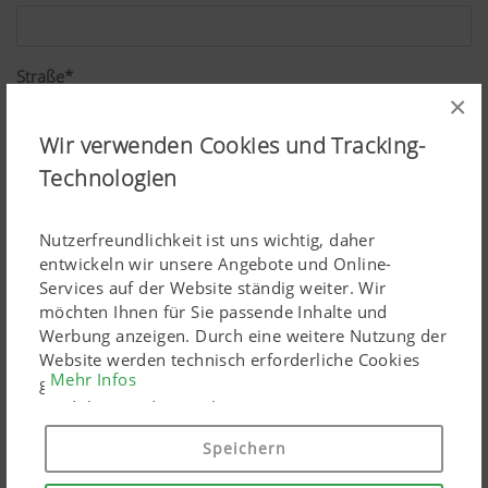
Straße*
×
Wir verwenden Cookies und Tracking-
PLZ*
Technologien
Nutzerfreundlichkeit ist uns wichtig, daher
Ort*
entwickeln wir unsere Angebote und Online-
Services auf der Website ständig weiter. Wir
möchten Ihnen für Sie passende Inhalte und
Werbung anzeigen. Durch eine weitere Nutzung der
Land*
Website werden technisch erforderliche Cookies
Mehr Infos
gesetzt. Personenbezogene Google-Marketing-
Produkte werden Cookies nur eingesetzt, wenn Sie
Ihre Einwilligung erteilen ("Allem zustimmen"). Sie
Speichern
Beruf*
können ebenso individuelle Einstellungen mittels
der angeführten Checkboxen treffen.