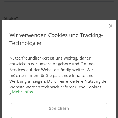
Straße*
×
Wir verwenden Cookies und Tracking-
PLZ*
Technologien
Nutzerfreundlichkeit ist uns wichtig, daher
Ort*
entwickeln wir unsere Angebote und Online-
Services auf der Website ständig weiter. Wir
möchten Ihnen für Sie passende Inhalte und
Werbung anzeigen. Durch eine weitere Nutzung der
Land*
Website werden technisch erforderliche Cookies
Mehr Infos
gesetzt. Personenbezogene Google-Marketing-
Produkte werden Cookies nur eingesetzt, wenn Sie
Ihre Einwilligung erteilen ("Allem zustimmen"). Sie
Speichern
Beruf*
können ebenso individuelle Einstellungen mittels
der angeführten Checkboxen treffen.