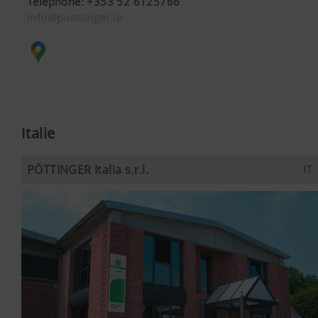
Téléphone
:
+353 52 6125766
info@poettinger.ie
Italie
PÖTTINGER Italia s.r.l.
IT