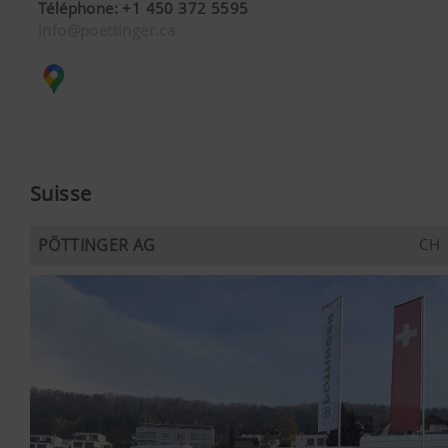
suivants :https://support.google.com/y
Téléphone
:
+1 450 372 5595
hl=frhttps://www.google.de/intl/fr/polic
info@poettinger.ca
n’avons aucun contrôle sur les cookies d
pouvez bloquer ces cookies en réglant le
navigateur.
Suisse
PÖTTINGER AG
CH