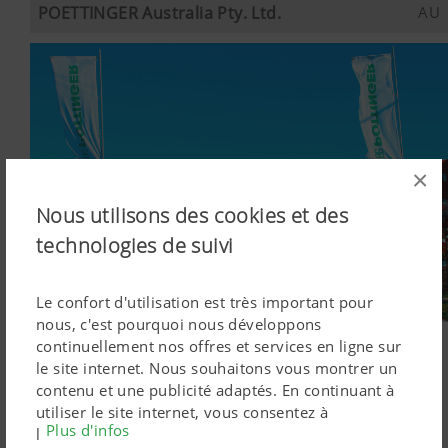
POETTINGER Australia Pty. Ltd.
AU
×
Nous utilisons des cookies et des
technologies de suivi
Le confort d'utilisation est très important pour
nous, c'est pourquoi nous développons
POETTINGER Australia Pty. Ltd.
continuellement nos offres et services en ligne sur
11 Efficient Drive
le site internet. Nous souhaitons vous montrer un
TRUGANINA VIC 3029
contenu et une publicité adaptés. En continuant à
Australia
utiliser le site internet, vous consentez à
Plus d'infos
l'utilisation de cookies techniquement nécessaires.