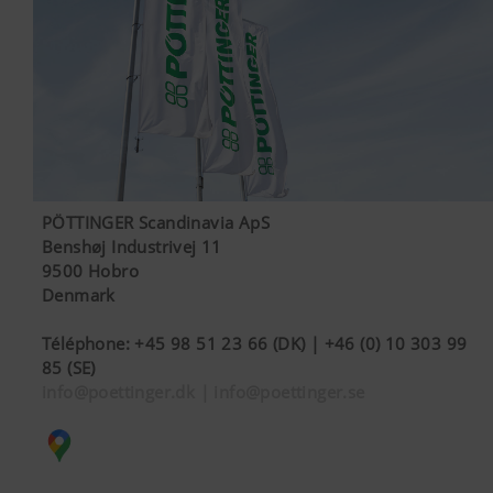
PÖTTINGER Scandinavia ApS
Benshøj Industrivej 11
9500 Hobro
Denmark
Téléphone
:
+45 98 51 23 66 (DK) | +46 (0) 10 303 99
85 (SE)
info@poettinger.dk | info@poettinger.se